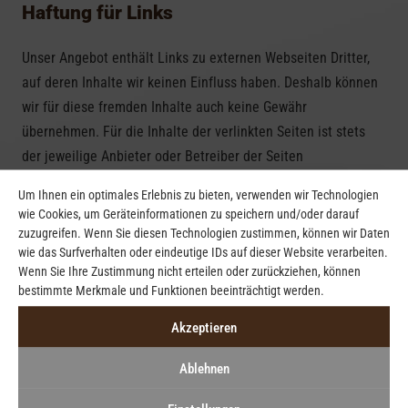
Haftung für Links
Unser Angebot enthält Links zu externen Webseiten Dritter,
auf deren Inhalte wir keinen Einfluss haben. Deshalb können
wir für diese fremden Inhalte auch keine Gewähr
übernehmen. Für die Inhalte der verlinkten Seiten ist stets
der jeweilige Anbieter oder Betreiber der Seiten
verantwortlich. Die verlinkten Seiten wurden zum Zeitpunkt
Um Ihnen ein optimales Erlebnis zu bieten, verwenden wir Technologien
der Verlinkung auf mögliche Rechtsverstöße überprüft.
wie Cookies, um Geräteinformationen zu speichern und/oder darauf
Rechtswidrige Inhalte waren zum Zeitpunkt der Verlinkung
zuzugreifen. Wenn Sie diesen Technologien zustimmen, können wir Daten
wie das Surfverhalten oder eindeutige IDs auf dieser Website verarbeiten.
nicht erkennbar. Eine permanente inhaltliche Kontrolle der
Wenn Sie Ihre Zustimmung nicht erteilen oder zurückziehen, können
verlinkten Seiten ist jedoch ohne konkrete Anhaltspunkte
bestimmte Merkmale und Funktionen beeinträchtigt werden.
einer Rechtsverletzung nicht zumutbar. Bei Bekanntwerden
Akzeptieren
von Rechtsverletzungen werden wir derartige Links
umgehend entfernen.
Ablehnen
Urheberrecht